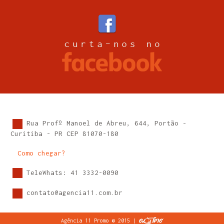
Rua Profº Manoel de Abreu, 644, Portão -
Curitiba - PR CEP 81070-180
Como chegar?
TeleWhats: 41 3332-0090
contato@agencia11.com.br
Agência 11 Promo © 2015 |