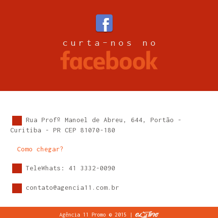
Rua Profº Manoel de Abreu, 644, Portão -
Curitiba - PR CEP 81070-180
Como chegar?
TeleWhats: 41 3332-0090
contato@agencia11.com.br
Agência 11 Promo © 2015 |